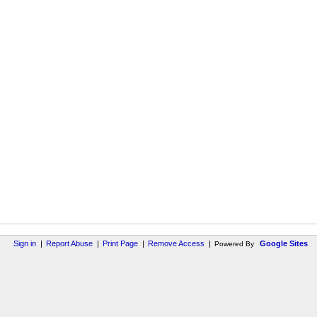
Sign in
|
Report Abuse
|
Print Page
|
Remove Access
|
Google Sites
Powered By