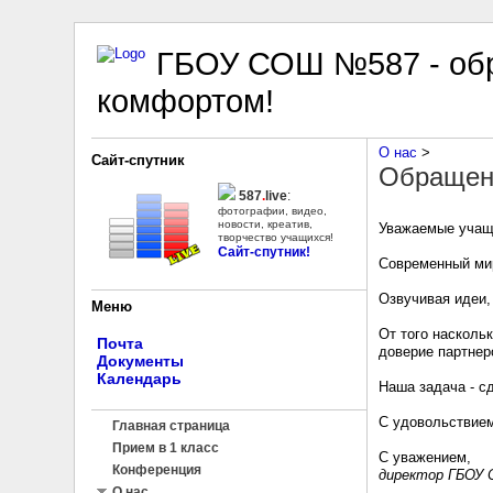
ГБОУ СОШ №587 - обр
комфортом!
О нас
‎ > ‎
Сайт-спутник
Обращен
587
.
live
:
фотографии, видео,
новости, креатив,
Уважаемые учащ
творчество учащихся!
Сайт-спутник!
Современный мир
Озвучивая идеи,
Меню
От того наскольк
Почта
доверие партнеро
Документы
Календарь
Наша задача - с
С удовольств­­ие
Главная страница
Прием в 1 класс
С уважением,­­
Конференция
директор ГБОУ 
О нас