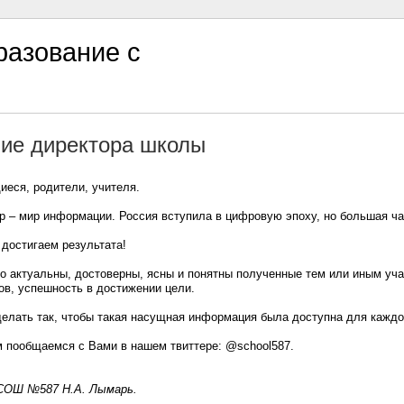
азование с
ие директора школы
иеся, родители, учителя.
 – мир информации­. Россия вступила в цифровую эпоху, но большая ч
 достигаем результата­!
о актуальны,­ достоверны­, ясны и понятны полученные­ тем или иным уч
в,­ успешность­ в достижении­ цели.
делать так, чтобы такая насущная информация­­ была доступна для каждо
м пообщаемся­­ с Вами в нашем твиттере: @school587.
СОШ №587 Н.А. Лымарь.