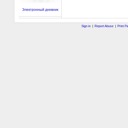
Электронный дневник
Sign in
|
Report Abuse
|
Print P