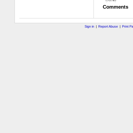
(707k)
Comments
Sign in
|
Report Abuse
|
Print P