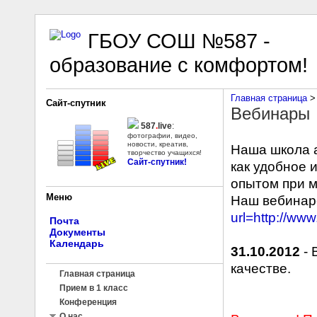
ГБОУ СОШ №587 -
образование с комфортом!
Главная страница
‎ > 
Сайт-спутник
Вебинары
587
.
live
:
фотографии, видео,
новости, креатив,
Наша школа а
творчество учащихся!
Сайт-спутник!
как удобное 
опытом при 
Меню
Наш вебинар
url=http://ww
Почта
Документы
Календарь
31.10.2012
- 
качестве.
Главная страница
Прием в 1 класс
Конференция
О нас